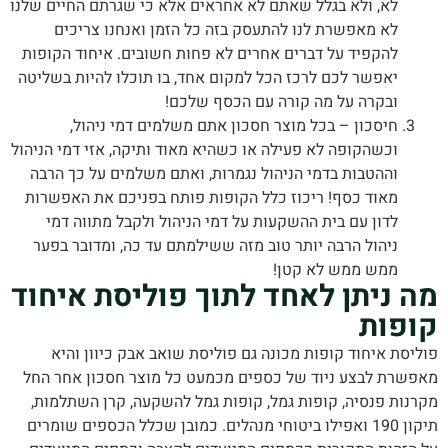
לא, ולא בגלל שאתם לא אחראים אלא כי שגרתם החיים שלנו
לא מאפשרת לנו להתעסק בזה כל הזמן ואנחנו צריכים
להקפיד על דברים אחרים לא פחות חשובים. איחוד הקופות
יאפשר לכם לרכז הכל למקום אחד, בו תוכלו להיות בשליטה
ובקרה על מה קורה עם הכסף שלכם!
חיסכון – בכל מוצר חסכון אתם משלמים דמי ניהול,
וכשהקופה לא פעילה או כשהיא מאוד ותיקה, אזי דמי הניהול
וההטבות בדמי הניהול נגמרות, ואתם משלמים על כך הרבה
מאוד כסף! ריכוז כלל הקופות פותח בפניכם את האפשרות
לדון עם בית ההשקעות על דמי הניהול ולקבל מתווה דמי
ניהול הרבה יותר טוב מזה ששילמתם עד כה, ומדובר בפער
ממש ממש לא קטן!
 ניתן לאחד לתוך פוליסת איחוד
פות
סת איחוד קופות מכונה גם פוליסת שואב אבק כיוון והיא
שרת לבצע ניוד של כספים מכמעט כל מוצר חסכון אחר החל
נות פנסיה, קופות גמל, קופות גמל להשקעה, קרן השתלמות,
תיקון 190 ואפילו ביטוחי מנהלים. כמובן שכלל הכספים שומרים