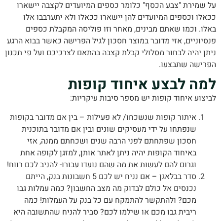
שמירת "צבע הכסף" כלומר כספים המיועדים לקצבה יישארו
ו וכספים המיועדים להן יישארו ככאלו ולא יתערבבו אלו
ו. וכמו שאתם מבינים, מאחר וזו פוליסה המקבלת כספים
וניים, אזי מדובר במוצר חסכון לגיל הפרישה כאשר בבוא הרגע
 יהיה לבחור מסלולי קבלת קצבה בהתאם לצרכיכם ועל פי תכנון
ישה שתבצעו.
ה לבצע איחוד קופות
וע איחוד קופות יש מספר סיבות עיקריות:
איתור קופות שנשכחו/ לא פעילות – בין אם מדובר בקופות
שנפתחו על ידי מעסיקים שונים ובין אם מדובר בתוכנית
חסכון שפתחתם לפני הרבה שנים ושכחתם ממנה, אזי
באיחוד הקופות יהיה ניתן לאתר אותן, למזגן לקופה אחת
וגרום להם לעשות את מה שהם נועדו עבורו- להניב לכם רווח!
סדר בבלאגן – אם נניח יש לכם 5 חשבונות בנק, הייתם
נכנסים אל כולם לבדוק מה מצב החשבון? כמה עמלות גבו
מכם? ולהתקשר להתמקח עם כל בנק על העמלות! כמה
ריבית גבו מכם או שילמו לכם? סביר להניח שהתשובה היא