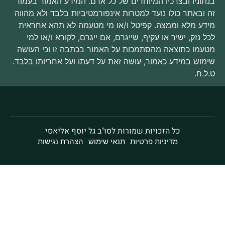
תוניו ובצרכיו המיוחדים של כל אדם. המידע האמור בעמוד
 ובאתר כולו נועד למטרות אינפורמטיביות בלבד ולא מהווה
דע מלא וממצה. קפיטל ו/או מי מטעמה לא תהא אחראית
ל נזק, ישיר או עקיף, שייגרם, אם ייגרם, לקורא ו/או למי
עמו כתוצאה מהסתמכות על האמור בכתבה זו וכי העושה
מוש במידע כאמור, עושה זאת על דעתו ועל אחריותו בלבד.
ל.ח.
כל הזכויות שמורות לסו"ב גל יוסף אליאסי
מדיניות פרטיות
תנאי שימוש
הצהרת נגישות