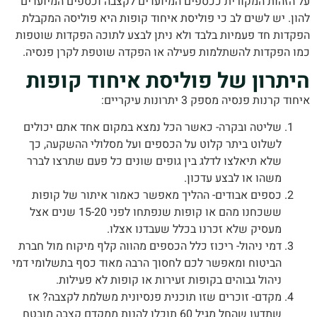
הזהות המקורית ככספים המיועדים לקצבה וכספים המיועדים
. יש לשים לב כי פוליסת איחוד קופות היא פוליסה המקבלת
דות חד פעמיות בלבד ולא ניתן לבצע לתוכה הפקדות שוטפות
 הפקדות להשתלמות פעילה או הפקדה שוטפת לקרן פנסיה.
תרון של פוליסת איחוד קופות
קרנות פנסיה מספק 3 יתרונות עיקריים:
שליטה ובקרה- כאשר הכל נמצא במקום אחד אתם יכולים
לשלוט ביתר קלוט על הכספים ועל מסלולי ההשקעה, כך
שלא תיאלצו לדלג בין גופים שונים כל פעם שתרצו לברר
משהו או לבצע עדכון.
כספים אבודים- ההליך מאפשר כאמור איתור של קופות
ששכחנו מהם או קופות שנפתחו לפני 15-20 שנים אצל
מעסיק שלא זכרנו בכלל שעבדנו אצלו.
דמי ניהול- ריכוז כלל הכספים מהווה קלף מיקוח מול חברת
הביטוח ומאפשר לכם לחסוך הרבה מאוד כסף בתשלומי דמי
ניהול גבוהים בקופות זעירות או קופות לא פעילות.
מקדם- זוכרים שזו תוכנית פנסיונית משלמת לקצבה? אז
שתדעו שהחל מגיל 60 תוכלו להנות ממקדם קצבה מובטח