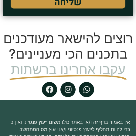
שליחה
צים להישאר מעודכנים
תכנים הכי מעניינים?
עקבו אחרינו ברשתות
ן באמור בדף זה ו/או באתר כולו משום ייעוץ פנסיוני ואין בו
י להוות תחליף לייעוץ פנסיוני ו/או ייעוץ מס המתחשב