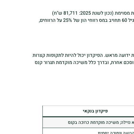
קופת גמל להשקעה היא מכשיר חיסכון והשקעה שהושק בשנת 2016, המאפשר לחוסכים להפקיד כספים עד לתקרה שנתית מסוימת (נכון לשנת 2025: 81,711 ש"ח)
ולהשקיעם במסלולים שונים בהתאם לרמת הסיכון המועדפת. הכספים נזילים וניתנים למשיכה בכל עת, כאשר משיכה לפני גיל 60 תחויב במס רווחי הון של 25% על הרווחים,
 ידועה מראש. הפיקדון יכול להיות לתקופות קצרות
הוסכם אחרת, ובדרך כלל משיכה מוקדמת תגרור קנס
פיקדון בנקאי
א נזילה; משיכה מוקדמת כרוכה בקנס
קבועה ונמוכה יחסית