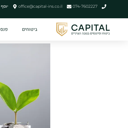
074-7602227
office@capital-ins.co.il
יוסף לישנסק
ביטוחים
פנסיו